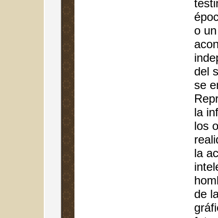
test
époc
o un
acon
inde
del 
se e
Repr
la i
los 
real
la ac
intel
homb
de la
gráfi