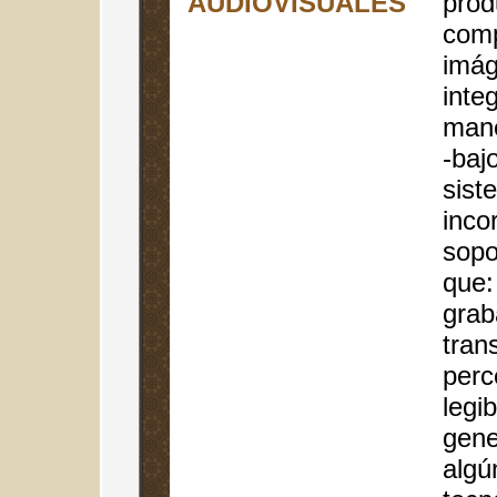
AUDIOVISUALES
prod
com
imág
inte
mane
-baj
sist
inco
sopo
que:
grab
tran
perc
legib
gene
algú