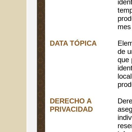
ident
temp
prod
mes 
DATA TÓPICA
Elem
de u
que 
ident
loca
prod
DERECHO A
Dere
PRIVACIDAD
aseg
indi
rese