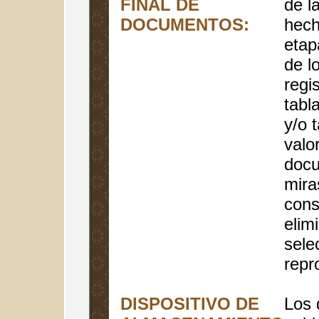
FINAL DE
de l
DOCUMENTOS:
hech
etapa
de l
regi
tabl
y/o 
valo
docu
mira
cons
elim
sele
repr
DISPOSITIVO DE
Los 