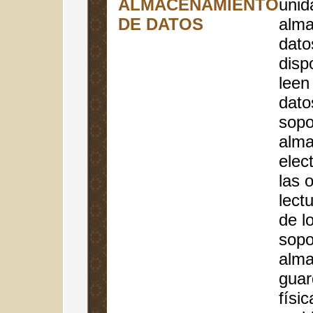
ALMACENAMIENTO
unid
DE DATOS
alma
dato
disp
leen
dato
sopo
alma
elec
las 
lect
de l
sopo
alma
guar
físi