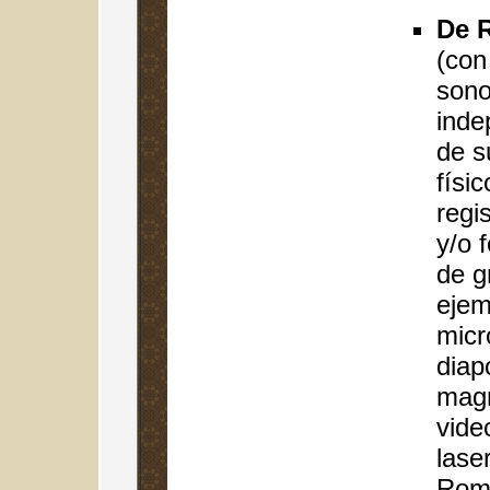
De R
(con
sono
inde
de s
físi
regi
y/o 
de g
ejem
micr
diap
magn
vide
lase
Rom,