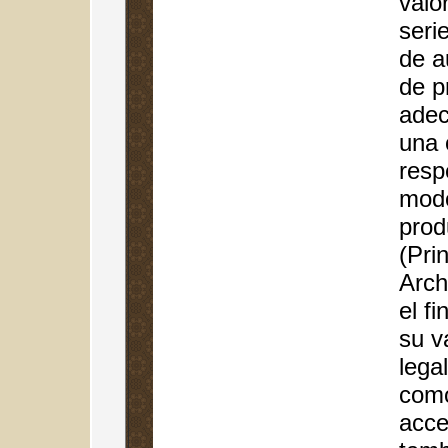
valo
seri
de a
de p
adec
una 
resp
mod
prod
(Pri
Arch
el fi
su v
legal
como
acce