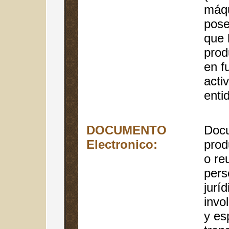
máqu
pose
que 
prod
en f
acti
entid
DOCUMENTO
Doc
Electronico:
prod
o re
pers
jurí
invol
y es