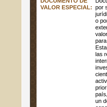
DOCUMENTO DE
Docu
VALOR ESPECIAL:
por 
juríd
o po
exte
valo
para
Esta
las 
inte
inve
cient
acti
prior
país
un 