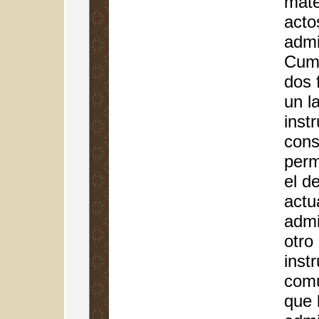
mate
acto
admi
Cump
dos 
un l
inst
cons
perm
el d
actu
admi
otro
inst
comu
que 