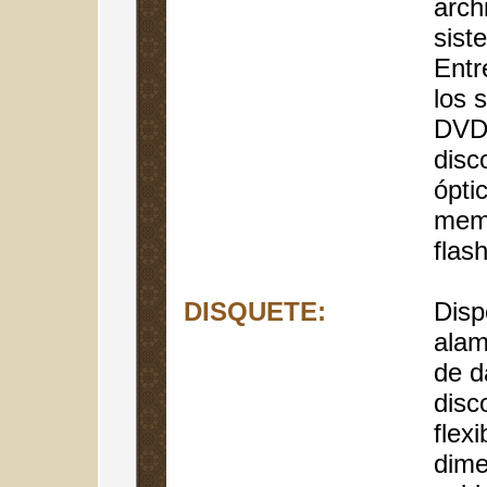
arch
sist
Entr
los 
DVD
disc
óptic
memo
flas
DISQUETE:
Disp
ala
de d
disc
flex
dime