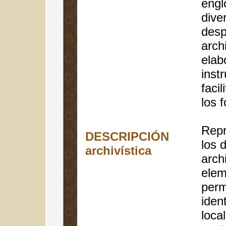
engl
dive
desp
arch
elab
inst
facil
los 
Repr
DESCRIPCIÓN
los 
archivística
arch
elem
perm
ident
loca