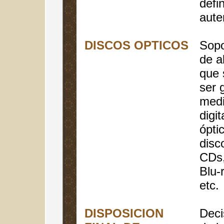
defin
aute
DISCOS OPTICOS
Sopo
de a
que 
ser 
medi
digi
óptic
disc
CDs,
Blu-
etc.
DISPOSICION
Deci