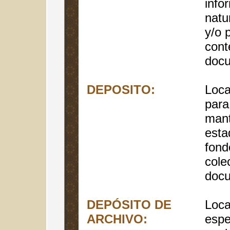
info
natu
y/o 
cont
docu
DEPOSITO:
Loca
para
mant
esta
fond
cole
docu
DEPÓSITO DE
Loca
ARCHIVO:
espe