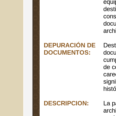
equi
dest
cons
doc
arch
DEPURACIÓN DE
Dest
DOCUMENTOS:
docu
cump
de c
care
signi
hist
DESCRIPCION:
La p
arch