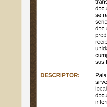
tran
docu
se r
seri
docu
prod
reci
unid
cump
sus 
DESCRIPTOR:
Pala
sirv
local
docu
info