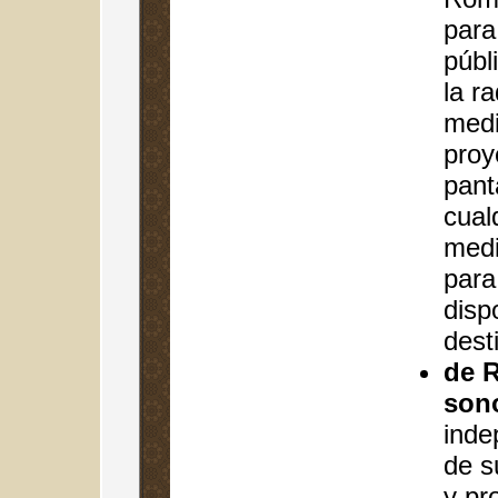
para
públ
la ra
medi
proy
pant
cual
medi
para
disp
dest
de R
son
inde
de s
y pr