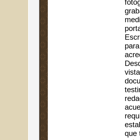
fotog
grab
medi
port
Escr
para 
acre
Desd
vista
docu
test
reda
acue
requ
esta
que 