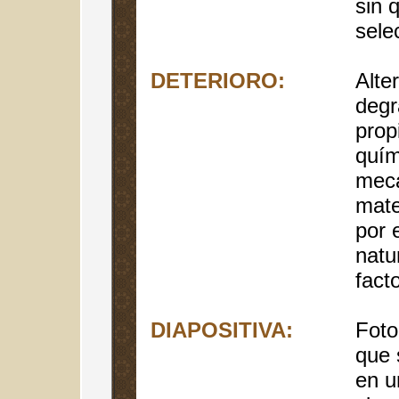
sin 
sele
DETERIORO:
Alte
degr
prop
quím
mecá
mate
por 
natu
fact
DIAPOSITIVA:
Foto
que 
en u