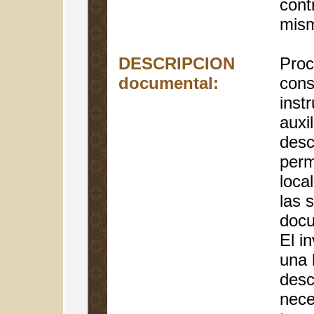
cont
mis
DESCRIPCION
Proc
documental:
cons
inst
auxil
desc
perm
local
las 
docu
El i
una 
desc
nece