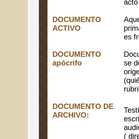
acto
DOCUMENTO
Aque
ACTIVO
prim
es f
DOCUMENTO
Docu
apócrifo
se d
orig
(quié
rubr
DOCUMENTO DE
Test
ARCHIVO:
escri
audi
( dir