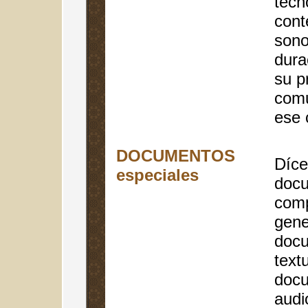
tecn
cont
sono
durac
su p
comu
ese 
DOCUMENTOS
Díce
especiales
doc
comp
gene
docu
text
doc
audi