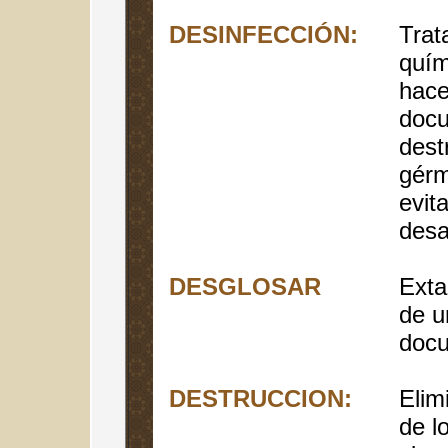
DESINFECCIÓN:
Trat
quím
hace
docu
destr
gérm
evit
desa
DESGLOSAR
Exta
de u
docu
DESTRUCCION:
Elim
de l