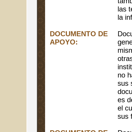
tamb
las 
la i
DOCUMENTO DE
Doc
APOYO:
gene
mism
otra
inst
no h
sus 
docu
es d
el c
sus 