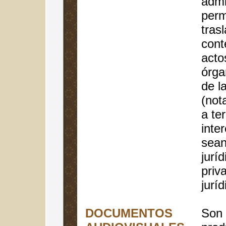
admi
perm
tras
cont
acto
órga
de l
(nota
a te
inte
sean
jurí
priv
jurí
DOCUMENTOS
Son 