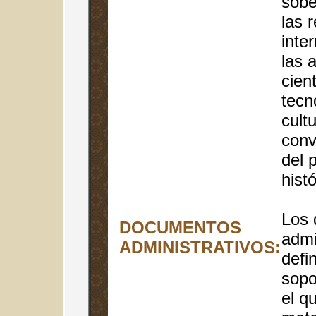
sobe
las 
inte
las 
cient
tecn
cult
conv
del 
histó
Los
DOCUMENTOS
admi
ADMINISTRATIVOS:
defi
sopo
el q