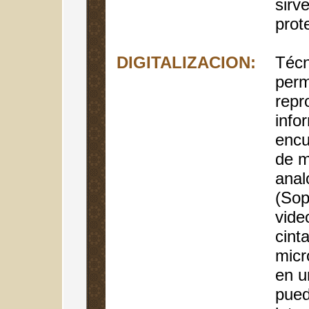
sirv
prot
DIGITALIZACION:
Técn
perm
repr
info
encu
de 
anal
(Sop
vide
cinta
micr
en u
pued