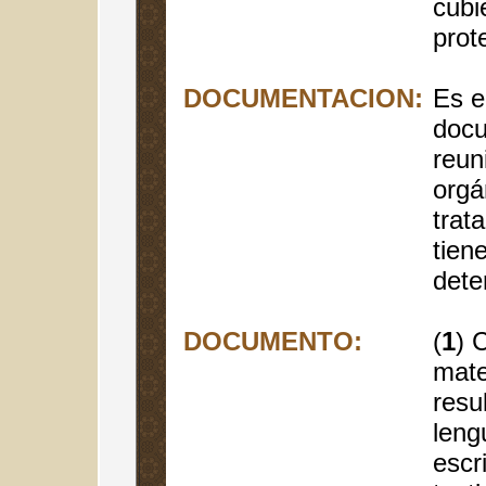
cubi
prot
DOCUMENTACION:
Es e
docu
reun
orgá
trat
tien
dete
DOCUMENTO:
(
1
) 
mate
resu
leng
escr