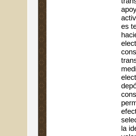
tran
apoy
acti
es t
haci
elec
cons
tran
medi
elec
depó
cons
perm
efec
sele
la id