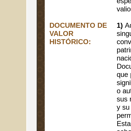
espe
vali
DOCUMENTO DE
1)
A
VALOR
sing
HISTÓRICO:
conv
patr
naci
Docu
que 
signi
o au
sus 
y su
perm
Esta