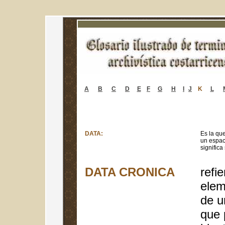
A
B
C
D
E
F
G
H
I
J
K
L
DATA:
Es la qu
un espaci
significa 
DATA CRONICA
refie
elem
de u
que 