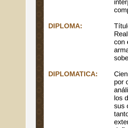
inte
com
DIPLOMA:
Títu
Real
con e
arma
sobe
DIPLOMATICA:
Cien
por 
anál
los 
sus 
tant
exte